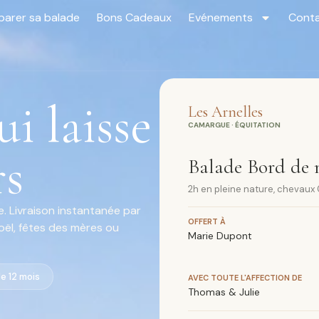
parer sa balade
Bons Cadeaux
Evénements
Cont
i laisse
Les Arnelles
CAMARGUE · ÉQUITATION
rs
Balade Bord de 
2h en pleine nature, chevau
. Livraison instantanée par
OFFERT À
Noël, fêtes des mères ou
Marie Dupont
le 12 mois
AVEC TOUTE L'AFFECTION DE
Thomas & Julie