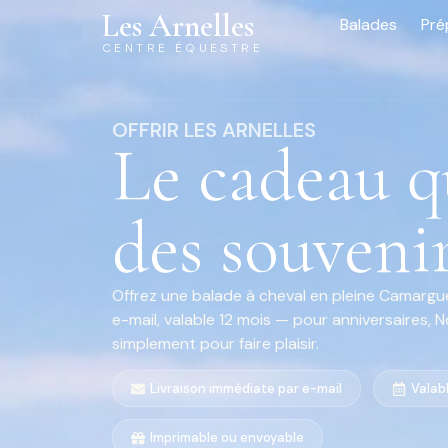
Les Arnelles
Balades
Pré
CENTRE ÉQUESTRE
OFFRIR LES ARNELLES
Le cadeau qu
des souveni
Offrez une balade à cheval en pleine Camargue
e-mail, valable 12 mois — pour anniversaires, 
simplement pour faire plaisir.
Livraison immédiate par e-mail
Valab
Imprimable ou envoyable