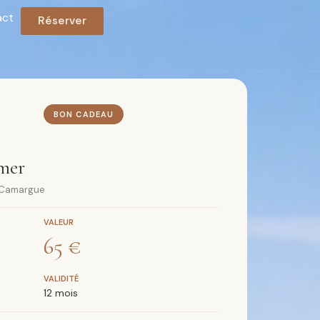
act
Réserver
BON CADEAU
mer
x Camargue
VALEUR
65 €
VALIDITÉ
12 mois